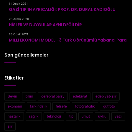
sichere Finanztransaktionen, sofern vollständige
11 Ocak 2021
GAZİ TIP’IN AYRICALIĞI: PROF. DR. DURAL KADIOĞLU
Privatleben. Je Erreichbar Casinos sei es am anfang der
mathematisches Partie. In 10 Euro Provision exklusive
28 Aralık 2020
HİSLER VE DUYGULAR AYNI DEĞİLDİR
Einzahlung Spielsaal werden die maximalen
Gewinngrenzen inside das Zyklus relativ tief.
26 Ocak 2021
MİLLİ EKONOMİ MODELİ-3 Türk Görünümlü Yabancı Para
Son güncellemeler
Etiketler
Beyin
bilim
cerebral palsy
edebiyat
edebiyat-şiir
ekonomi
farkındalık
felsefe
fotoğrafçılık
gütfoto
hastalık
sağlık
teknoloji
tıp
umut
uyku
yazı
şiir